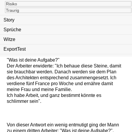
bearbeite diese unmöglichen Steine mit primitiven
Risiko
Werkzeugen und lege sie so aufeinander, wie mir der
Traurig
Chef gesagt hat. Ich schwitze in dieser heißen Sonne.
Mein Rücken bricht mir fast durch. Ich langweile mich.
Story
Ich mache nichts Besonderes!"
Sprüche
Witze
Der Mann zog sich schnell zurück und suchte sich
ExportTest
einen zweiten Arbeiter, dem er dieselbe Frage stellte:
"Was ist deine Aufgabe?"
Der Arbeiter erwiderte: "Ich behaue diese Steine, damit
sie brauchbar werden. Danach werden sie dem Plan
des Architekten entsprechend zusammengesetzt. Ich
verdiene fünf France pro Woche und ernähre damit
meine Frau und meine Familie.
Ich habe Arbeit, und ganz bestimmt könnte es
schlimmer sein".
Von dieser Antwort ein wenig entmutigt ging der Mann
zu einem dritten Arbeiter: "Was ist deine Aufgabe?",