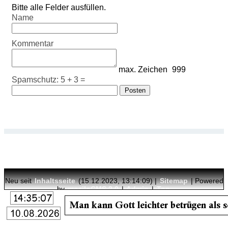
Bitte alle Felder ausfüllen.
Name
Kommentar
max. Zeichen
999
Spamschutz: 5 + 3 =
Neu seit
Inhaltsseite
(15.12.2023, 13:14:09) |
Sitemap
| Powered
by
moziloCMS 2.0
|
Admin
|
Top